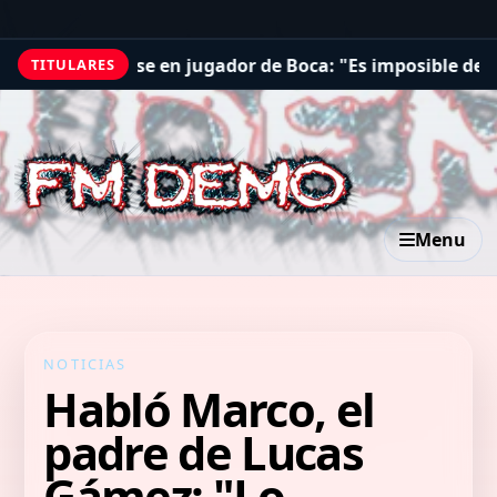
e en jugador de Boca: "Es imposible decirle que no"
Paci
TITULARES
Menu
NOTICIAS
Habló Marco, el
padre de Lucas
Gámez: "Lo