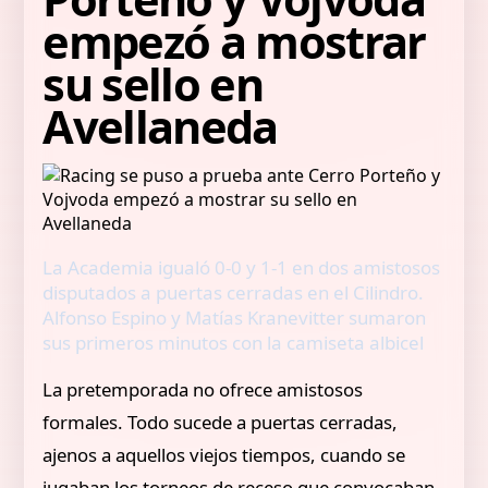
empezó a mostrar
su sello en
Avellaneda
La Academia igualó 0-0 y 1-1 en dos amistosos
disputados a puertas cerradas en el Cilindro.
Alfonso Espino y Matías Kranevitter sumaron
sus primeros minutos con la camiseta albicel
La pretemporada no ofrece amistosos
formales. Todo sucede a puertas cerradas,
ajenos a aquellos viejos tiempos, cuando se
jugaban los torneos de receso que convocaban