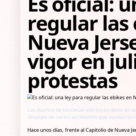
Es oficial: 
regular las
Nueva Jerse
vigor en ju
protestas
Los dueños de bicicletas eléctricas deberán te
después de varios accidentes que involucraro
Hace unos días, frente al Capitolio de Nueva Je