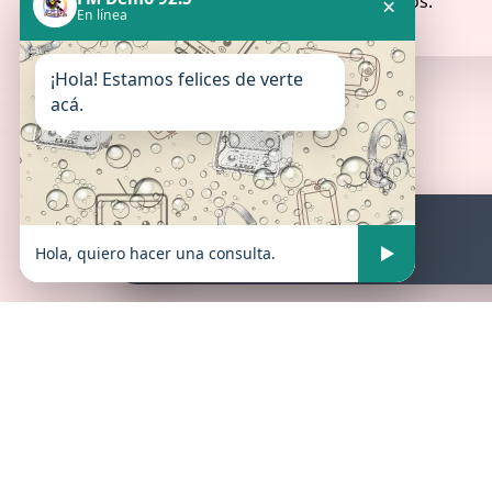
Todavia no hay comentarios aprobados.
×
En línea
¡Hola! Estamos felices de verte
acá.
FM Demo 92.5
En vivo