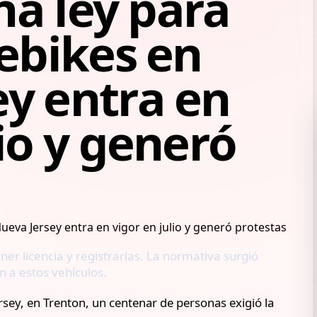
una ley para
 ebikes en
y entra en
lio y generó
ner licencia y registrarlas. La normativa surgió
n a estos vehículos.
rsey, en Trenton, un centenar de personas exigió la