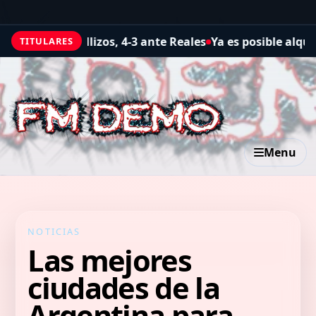
eales
Ya es posible alquilar a un desconocido para comp
TITULARES
Menu
NOTICIAS
Las mejores
ciudades de la
Argentina para