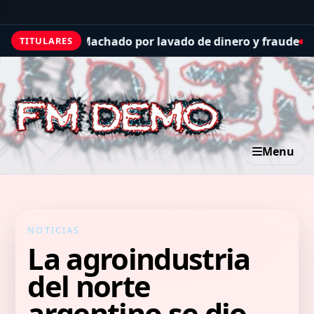
e a Fred Machado por lavado de dinero y fraude
Quiniela 
TITULARES
Menu
NOTICIAS
La agroindustria
del norte
argentino se dio