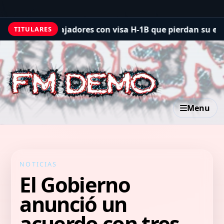
rabajadores con visa H-1B que pierdan su empleo
Históric
TITULARES
Menu
NOTICIAS
El Gobierno
anunció un
acuerdo con tres