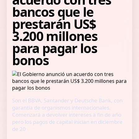
bancos que le
prestarán US$
3.200 millones
para pagar los
bonos
Son el BBVA, Santander y Deutsche Bank, con
garantía de organismos internacionales.
Comenzará a devolver intereses a fin de año
pero los pagos de capital inician en diciembre
de 20