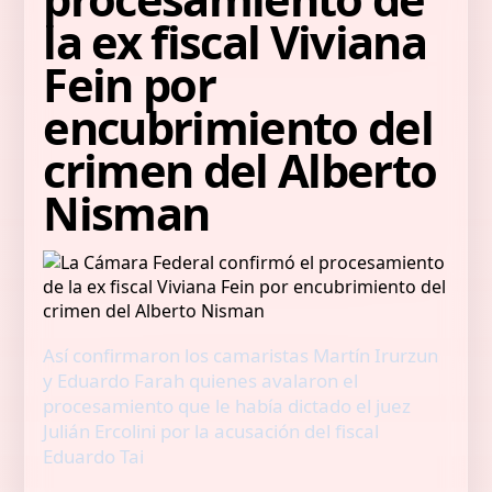
la ex fiscal Viviana
Fein por
encubrimiento del
crimen del Alberto
Nisman
Así confirmaron los camaristas Martín Irurzun
y Eduardo Farah quienes avalaron el
procesamiento que le había dictado el juez
Julián Ercolini por la acusación del fiscal
Eduardo Tai