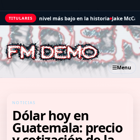
nza su nivel más bajo en la historia
Jake McCarthy pega 
TITULARES
Menu
NOTICIAS
Dólar hoy en
Guatemala: precio
y cotización de la