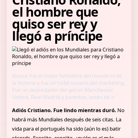
el hombre que
quiso ser rey y
llegó a príncipe
Nunca fue el mejor futbolista del mundo ni de
la historia y fue un hábil usuario del marketing.
Fue un depredador del gol en Manchester
United, Real Madrid y Juventus, antes de ir
Adiós Cristiano. Fue lindo mientras duró.
No
habrá más Mundiales después de seis citas. La
vida para el portugués ha sido (aún lo es) batir
récords. Espejito, espejito, ¿quién es el más