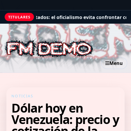
es
Diputados: el oficialismo evita confrontar con los ali
TITULARES
Menu
NOTICIAS
Dólar hoy en
Venezuela: precio y
cotización de la