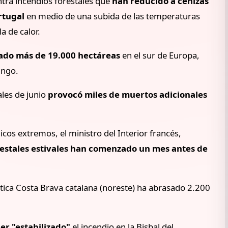
ra incendios forestales que
han reducido a cenizas
rtugal
en medio de una subida de las temperaturas
a de calor.
ado más de 19.000 hectáreas
en el sur de Europa,
ingo.
ales de junio
provocó miles de muertos adicionales
os extremos, el ministro del Interior francés,
restales estivales han comenzado un mes antes de
ística Costa Brava catalana (noreste) ha abrasado 2.200
er "estabilizado"
el incendio en la Bisbal del