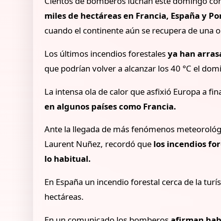
Cientos de bomberos luchan este domingo cont
miles de hectáreas en Francia, España y Po
cuando el continente aún se recupera de una ol
Los últimos incendios forestales
ya han arras
que podrían volver a alcanzar los 40 °C el dom
La intensa ola de calor que asfixió Europa a fin
en algunos países como Francia.
Ante la llegada de más fenómenos meteorológic
Laurent Nuñez, recordó que
los incendios fo
lo habitual.
En España un incendio forestal cerca de la tur
hectáreas.
En un comunicado los bomberos
afirman hab