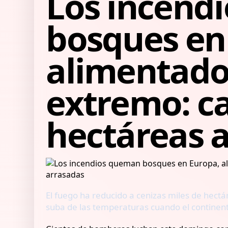
Los incend
bosques en
alimentados
extremo: ca
hectáreas 
El fuego ha reducido a cenizas miles de hect
suba de las temperaturas cuando el continent