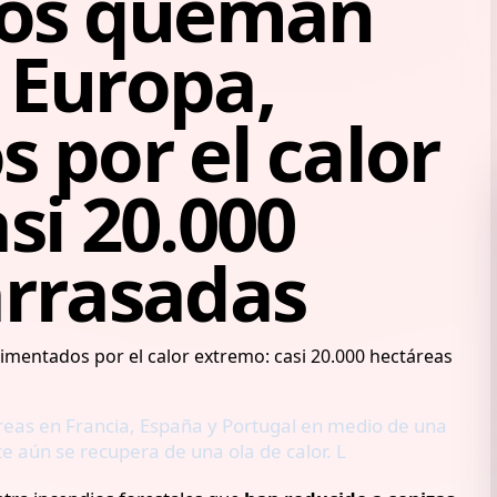
ios queman
 Europa,
 por el calor
si 20.000
arrasadas
áreas en Francia, España y Portugal en medio de una
e aún se recupera de una ola de calor. L