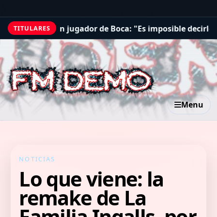
jugador de Boca: "Es imposible decirle que no"
Pacifica 
TITULARES
Menu
NOTICIAS
Lo que viene: la
remake de La
Familia Ingalls, por