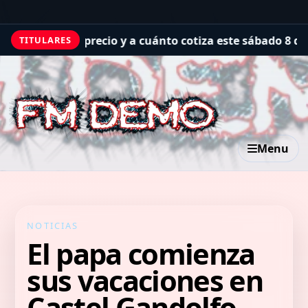
ecio y a cuánto cotiza este sábado 8 de agosto de 2026
Et
TITULARES
Menu
NOTICIAS
El papa comienza
sus vacaciones en
Castel Gandolfo,