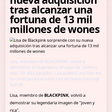
tras alcanzar una
fortuna de 13 mil
millones de wones
Lisa, miembro de BLACKPINK, volvió a
demostrar su legendaria imagen de "joven y
rica". En días pasados, Lisa publicó una foto en
su canal personal junto con un breve mensaje
que de
Lisa, miembro de
BLACKPINK
, volvió a
demostrar su legendaria imagen de "joven y
rica".